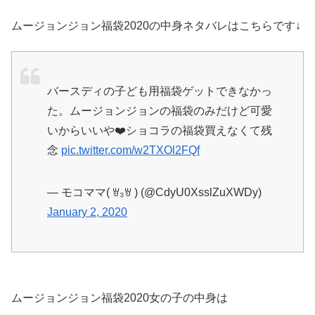
ムージョンジョン福袋2020の中身ネタバレはこちらです↓
バースディの子ども用福袋ゲットできなかっ
た。ムージョンジョンの福袋のみだけど可愛
いからいいや❤️ショコラの福袋買えなくて残
念
pic.twitter.com/w2TXOl2FQf
— モコママ( ꇐ₃ꇐ ) (@CdyU0XsslZuXWDy)
January 2, 2020
ムージョンジョン福袋2020女の子の中身は