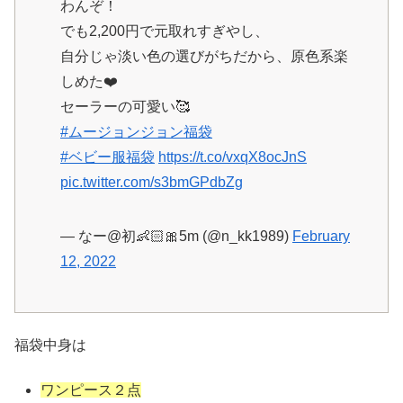
わんぞ！
でも2,200円で元取れすぎやし、
自分じゃ淡い色の選びがちだから、原色系楽
しめた❤️
セーラーの可愛い🥰
#ムージョンジョン福袋
#ベビー服福袋
https://t.co/vxqX8ocJnS
pic.twitter.com/s3bmGPdbZg
— なー@初👶🏻🎀5m (@n_kk1989)
February
12, 2022
福袋中身は
ワンピース２点