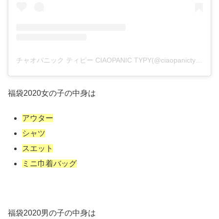
チャオパニック ティピー CIAOPANIC TYPY(@ciaopanictypy)がシェアした投稿
福袋2020女の子の中身は
アウター
シャツ
スエット
ミニ巾着バッグ
福袋2020男の子の中身は