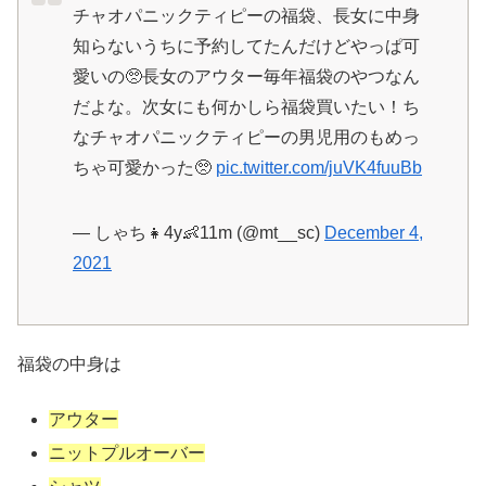
チャオパニックティピーの福袋、長女に中身
知らないうちに予約してたんだけどやっぱ可
愛いの🥺長女のアウター毎年福袋のやつなん
だよな。次女にも何かしら福袋買いたい！ち
なチャオパニックティピーの男児用のもめっ
ちゃ可愛かった🥺
pic.twitter.com/juVK4fuuBb
— しゃち👧4y👶11m (@mt__sc)
December 4,
2021
福袋の中身は
アウター
ニットプルオーバー