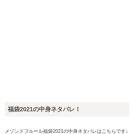
福袋2021の中身ネタバレ！
メゾンドフルール福袋2021の中身ネタバレはこちらです↓