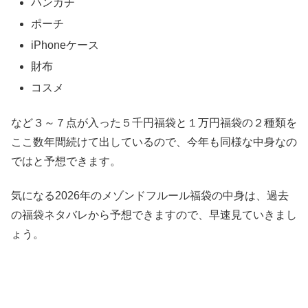
ハンカチ
ポーチ
iPhoneケース
財布
コスメ
など３～７点が入った５千円福袋と１万円福袋の２種類を
ここ数年間続けて出しているので、今年も同様な中身なの
ではと予想できます。
気になる2026年のメゾンドフルール福袋の中身は、過去
の福袋ネタバレから予想できますので、早速見ていきまし
ょう。