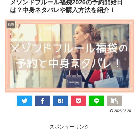
メゾンドフルール福袋2026の予約開始日
は？中身ネタバレや購入方法を紹介！
福袋
2025.08.20
スポンサーリンク