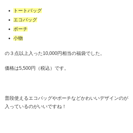
トートバッグ
エコバッグ
ポーチ
小物
の３点以上入った10,000円相当の福袋でした。
価格は5,500円（税込）です。
普段使えるエコバッグやポーチなどかわいいデザインのが
入っているのがいいですね！