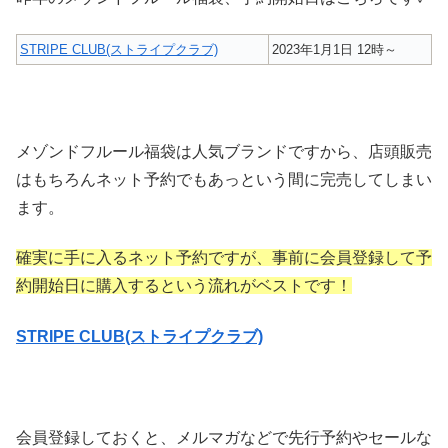
STRIPE CLUB(ストライプクラブ)
2023年1月1日 12時～
メゾンドフルール福袋は人気ブランドですから、店頭販売
はもちろんネット予約でもあっという間に完売してしまい
ます。
確実に手に入るネット予約ですが、事前に会員登録して予
約開始日に購入するという流れがベストです！
STRIPE CLUB(ストライプクラブ)
会員登録しておくと、メルマガなどで先行予約やセールな