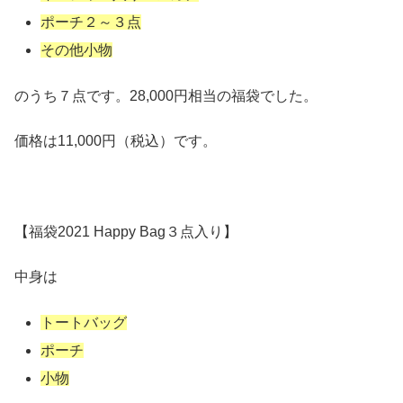
ポーチ２～３点
その他小物
のうち７点です。28,000円相当の福袋でした。
価格は11,000円（税込）です。
【福袋2021 Happy Bag３点入り】
中身は
トートバッグ
ポーチ
小物