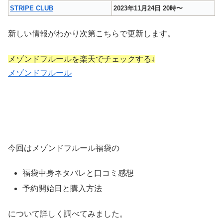
STRIPE CLUB
2023年11月24日 20時〜
新しい情報がわかり次第こちらで更新します。
メゾンドフルールを楽天でチェックする↓
メゾンドフルール
今回はメゾンドフルール福袋の
福袋中身ネタバレと口コミ感想
予約開始日と購入方法
について詳しく調べてみました。