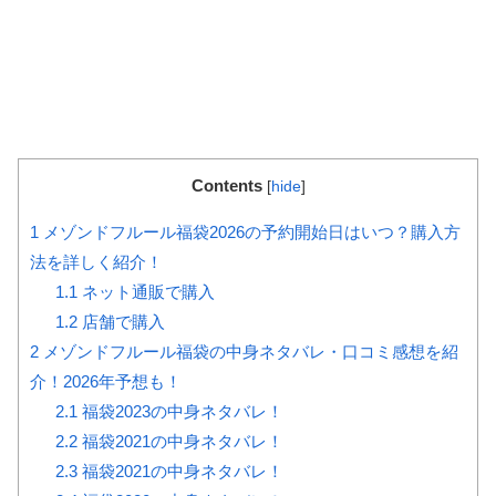
Contents
[
hide
]
1
メゾンドフルール福袋2026の予約開始日はいつ？購入方
法を詳しく紹介！
1.1
ネット通販で購入
1.2
店舗で購入
2
メゾンドフルール福袋の中身ネタバレ・口コミ感想を紹
介！2026年予想も！
2.1
福袋2023の中身ネタバレ！
2.2
福袋2021の中身ネタバレ！
2.3
福袋2021の中身ネタバレ！