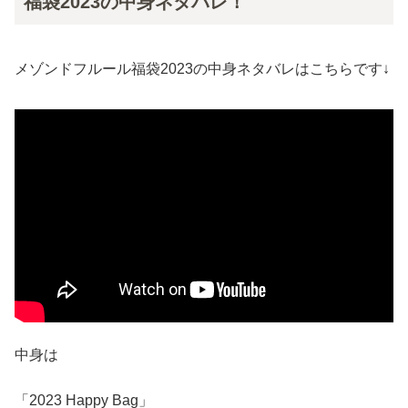
福袋2023の中身ネタバレ！
メゾンドフルール福袋2023の中身ネタバレはこちらです↓
中身は
「2023 Happy Bag」