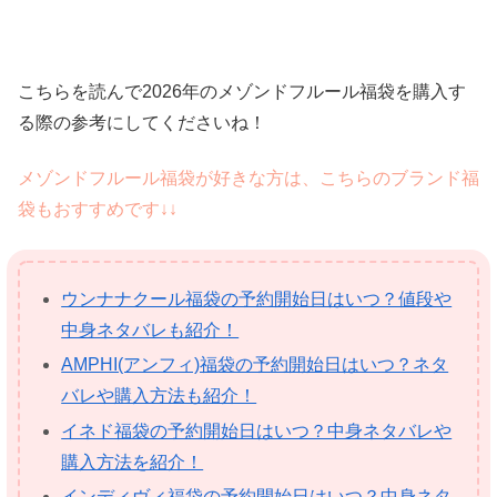
こちらを読んで2026年のメゾンドフルール福袋を購入す
る際の参考にしてくださいね！
メゾンドフルール福袋が好きな方は、こちらのブランド福
袋もおすすめです↓↓
ウンナナクール福袋の予約開始日はいつ？値段や
中身ネタバレも紹介！
AMPHI(アンフィ)福袋の予約開始日はいつ？ネタ
バレや購入方法も紹介！
イネド福袋の予約開始日はいつ？中身ネタバレや
購入方法を紹介！
インディヴィ福袋の予約開始日はいつ？中身ネタ