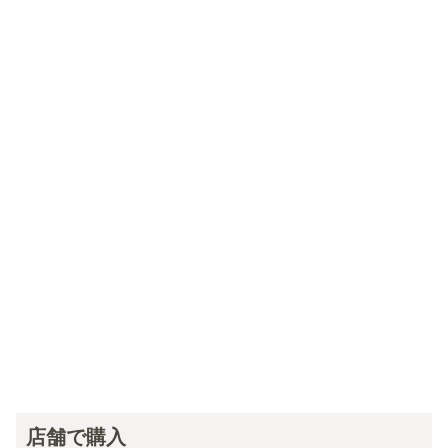
店舗で購入