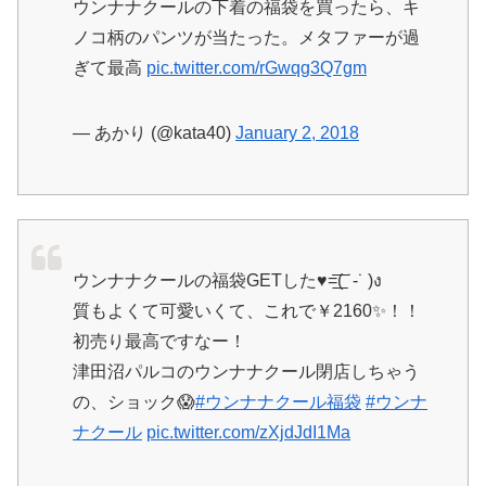
ウンナナクールの下着の福袋を買ったら、キ
ノコ柄のパンツが当たった。メタファーが過
ぎて最高
pic.twitter.com/rGwqg3Q7gm
— あかり (@kata40)
January 2, 2018
ウンナナクールの福袋GETした♥=͟͟͞͞( ˙-˙ )ง
質もよくて可愛いくて、これで￥2160✨！！
初売り最高ですなー！
津田沼パルコのウンナナクール閉店しちゃう
の、ショック😱
#ウンナナクール福袋
#ウンナ
ナクール
pic.twitter.com/zXjdJdI1Ma