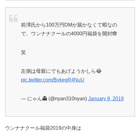
前澤氏から100万円DMが届かなくて暇なの
で、ウンナナクールの4000円福袋を開封🙈
笑
左側は母親にでもあげようかしら😂
pic.twitter.com/BvkegR4NuU
— にゃん👻 (@nyan310nyan)
January 8, 2019
ウンナナクール福袋2019の中身は