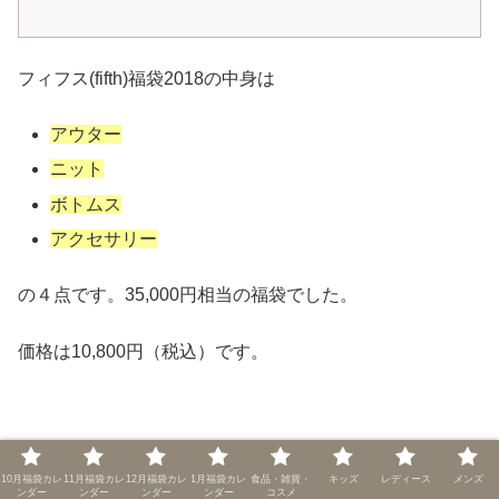
フィフス(fifth)福袋2018の中身は
アウター
ニット
ボトムス
アクセサリー
の４点です。35,000円相当の福袋でした。
価格は10,800円（税込）です。
福袋のアイテムでコーディネートが完成するのは嬉しいで
10月福袋カレ
11月福袋カレ
12月福袋カレ
1月福袋カレ
食品・雑貨・
キッズ
レディース
メンズ
す！
ンダー
ンダー
ンダー
ンダー
コスメ