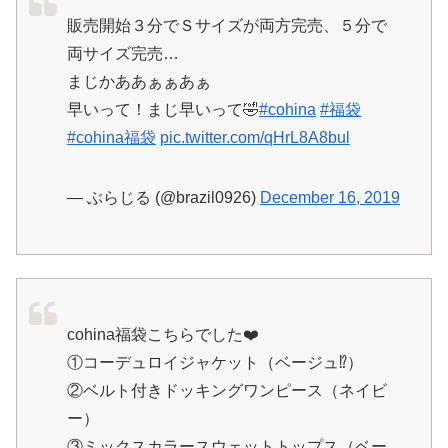
販売開始３分でＳサイズが両方完売、５分で
両サイズ完売…
まじかああぁぁあぁ
早いって！まじ早いって🤣
#cohina
#福袋
#cohina福袋
pic.twitter.com/qHrL8A8bul
— ぶらじる (@brazil0926)
December 16, 2019
cohina福袋こちらでした❤️
①コーデュロイジャケット（ベージュ⁉︎）
②ベルト付きドッキングワンピース（ネイビ
ー）
③ミックスカラースウェットトップス（ベー