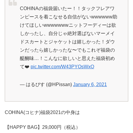
COHINAの福袋届いたー！！タックフレアワ
ンピースを着こなせる自信がないwwwwww助
けてほしいwwwwwwwニットフーディーは欲
しかったし、自分じゃ絶対選ばないマーメイ
ドスカートとジャケットは嬉しかった！ダウ
ンだったら嬉しかったな〜でもこれぞ福袋の
醍醐味…！こんなに欲しいと思えた福袋初め
て❤️
pic.twitter.com/W43PYOsWxO
— はるぴす (@HPissan)
January 6, 2021
COHINA(コヒナ)福袋2021の中身は
【HAPPY BAG】29,000円（税込）