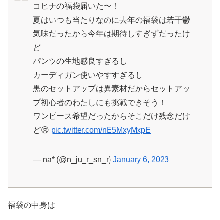
コヒナの福袋届いた〜！
夏はいつも当たりなのに去年の福袋は若干鬱
気味だったから今年は期待しすぎずだったけ
ど
パンツの生地感良すぎるし
カーディガン使いやすすぎるし
黒のセットアップは異素材だからセットアッ
プ初心者のわたしにも挑戦できそう！
ワンピース希望だったからそこだけ残念だけ
ど😢
pic.twitter.com/nE5MxyMxpE
— na* (@n_ju_r_sn_r)
January 6, 2023
福袋の中身は