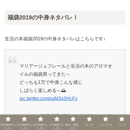
福袋2019の中身ネタバレ！
生活の木福袋2019の中身ネタバレはこちらです↓
マリアージュフレールと生活の木のアロマオ
イルの福袋買ってきた～
どっちも1万で中身こんな感じ
しばらく楽しめる～🌅
pic.twitter.com/saM3xSHcFz
— sumire 10月個展 (@Northcilde)
January 2,
2019
10月福袋カレ
11月福袋カレ
12月福袋カレ
1月福袋カレ
食品・雑貨・
キッズ
レディース
メンズ
ンダー
ンダー
ンダー
ンダー
コスメ