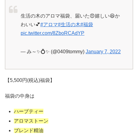
生活の木のアロマ福袋、届いた😍嬉しい😆か
わいい💕
#アロマ
#生活の木
#福袋
pic.twitter.com/8ZboRCAdYP
— み～✨💍✨ (@0409tommy)
January 7, 2022
【5,500円(税込)福袋】
福袋の中身は
ハーブティー
アロマストーン
ブレンド精油