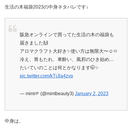
生活の木福袋2023の中身ネタバレです↓
阪急オンラインで買ってた生活の木の福袋も
届きました🙌
アロマクラフト大好き✨使い方は無限大〜☺️♾
冷え、胃もたれ、車酔い、風邪のひき始め…
たいていのことは何とかなります🤭✨
pic.twitter.com/kTjJla4zvp
— mint🌱 (@mintbeauty3)
January 2, 2023
中身は、