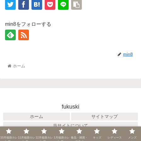
min8をフォローする
min8
ホーム
fukuski
ホーム
サイトマップ
当サイトについて
© 2015 fukuski.
10月福袋カレ
11月福袋カレ
12月福袋カレ
1月福袋カレ
食品・雑貨・
キッズ
レディース
メンズ