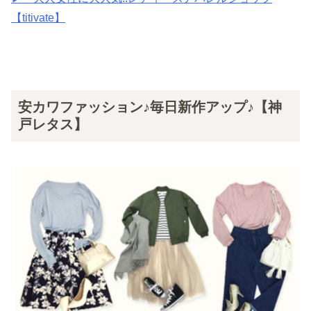
【titivate】
安カワファッション♪毎日新作アップ♪【神
戸レタス】