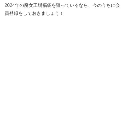
2024年の魔女工場福袋を狙っているなら、今のうちに会
員登録をしておきましょう！