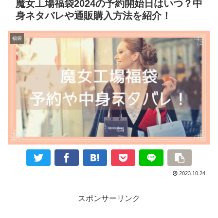
魔女工場福袋2024の予約開始日はいつ？中
身ネタバレや通販購入方法を紹介！
福袋
2023.10.24
スポンサーリンク