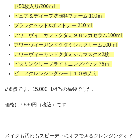
ド50枚入り/200ｍl
ピュア＆ディープ洗顔料フォーム 100ｍl
ブラックヘッド&ポアトナー 210ｍl
アワーヴィーガンドクダミ９８シカセラム100ｍl
アワーヴィーガンドクダミシカクリーム100ｍl
アワーヴィーガンドクダミシカマスク✕2枚
ビタミンツリーブライトニングパック 75ｍl
ピュアクレンジングシート１０枚入り
の8点です。15,000円相当の福袋でした。
価格は7,980円（税込）です。
メイクも汚れもスピーディにオフできるクレンジングオイ