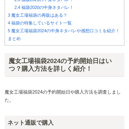
2.4
福袋2020の中身ネタバレ！
3
魔女工場福袋の再販はある？
4
福袋の特集しているサイト一覧
5
魔女工場福袋2024の中身ネタバレや感想口コミを紹介！
まとめ
魔女工場福袋2024の予約開始日はい
つ？購入方法を詳しく紹介！
魔女工場福袋2024の予約開始日や購入方法を調査しまし
た。
ネット通販で購入