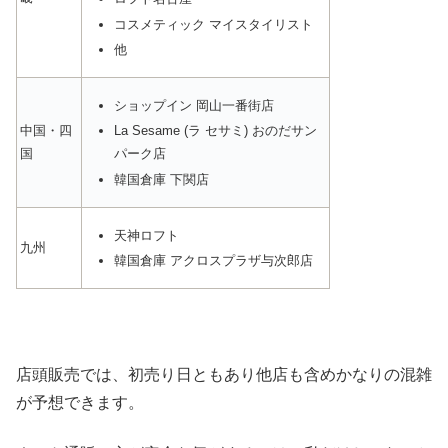
コスメティック マイスタイリスト
他
ショップイン 岡山一番街店
中国・四
La Sesame (ラ セサミ) おのだサン
国
パーク店
韓国倉庫 下関店
天神ロフト
九州
韓国倉庫 アクロスプラザ与次郎店
店頭販売では、初売り日ともあり他店も含めかなりの混雑
が予想できます。