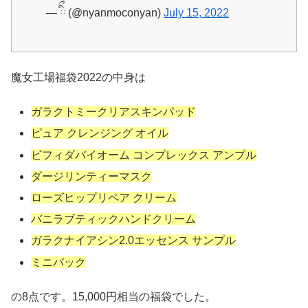
— ིྀ (@nyanmoconyan)
July 15, 2022
魔女工場福袋2022の中身は
ガラクトミークリアスキンパッド
ピュア クレンジング オイル
ビフィダバイオーム コンプレックス アンプル
ダージリンティーマスク
ローズヒップリペア クリーム
バニラブティックハンドクリーム
ガラクナイアシン2.0エッセンス サンプル
ミニバック
の8点です。15,000円相当の福袋でした。