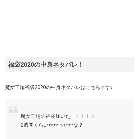
福袋2020の中身ネタバレ！
魔女工場福袋2020の中身ネタバレはこちらです↓
魔女工場の福袋届いたー！！！✨
2週間くらいかかったかな？