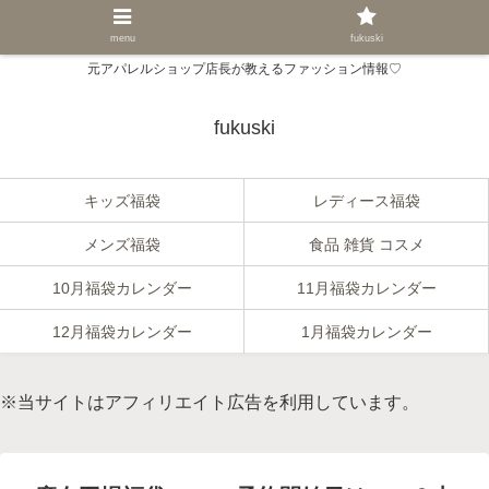
menu
fukuski
元アパレルショップ店長が教えるファッション情報♡
fukuski
キッズ福袋
レディース福袋
メンズ福袋
食品 雑貨 コスメ
10月福袋カレンダー
11月福袋カレンダー
12月福袋カレンダー
1月福袋カレンダー
※当サイトはアフィリエイト広告を利用しています。