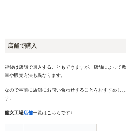
店舗で購入
福袋は店舗で購入することもできますが、店舗によって数
量や販売方法も異なります。
なので事前に店舗にお問い合わせすることをおすすめしま
す。
魔女工場
店舗
一覧はこちらです↓