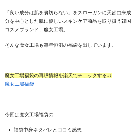
「良い成分は肌を裏切らない」をスローガンに天然由来成
分を中心とした肌に優しいスキンケア商品を取り扱う韓国
コスメブランド、魔女工場。
そんな魔女工場も毎年恒例の福袋を出しています。
魔女工場福袋の再販情報を楽天でチェックする↓↓
魔女工場福袋
今回は魔女工場福袋の
福袋中身ネタバレと口コミ感想