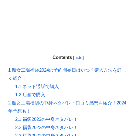
Contents
[
hide
]
1
魔女工場福袋2024の予約開始日はいつ？購入方法を詳し
く紹介！
1.1
ネット通販で購入
1.2
店舗で購入
2
魔女工場福袋の中身ネタバレ・口コミ感想を紹介！2024
年予想も！
2.1
福袋2023の中身ネタバレ！
2.2
福袋2022の中身ネタバレ！
2.3
福袋2021の中身ネタバレ！