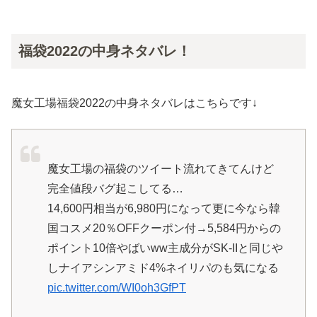
福袋2022の中身ネタバレ！
魔女工場福袋2022の中身ネタバレはこちらです↓
魔女工場の福袋のツイート流れてきてんけど
完全値段バグ起こしてる…
14,600円相当が6,980円になって更に今なら韓
国コスメ20％OFFクーポン付→5,584円からの
ポイント10倍やばいww主成分がSK-IIと同じや
しナイアシンアミド4%ネイリパのも気になる
pic.twitter.com/WI0oh3GfPT