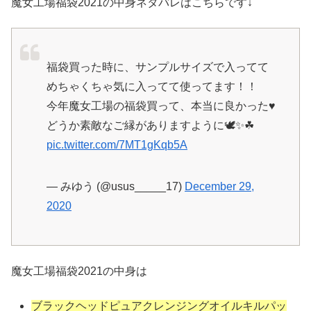
魔女工場福袋2021の中身ネタバレはこちらです↓
福袋買った時に、サンプルサイズで入ってて
めちゃくちゃ気に入ってて使ってます！！
今年魔女工場の福袋買って、本当に良かった♥
どうか素敵なご縁がありますように🕊✨☘
pic.twitter.com/7MT1gKqb5A
— みゆう (@usus_____17)
December 29,
2020
魔女工場福袋2021の中身は
ブラックヘッドピュアクレンジングオイルキルパッ