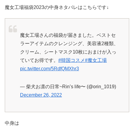
魔女工場福袋2023の中身ネタバレはこちらです↓
魔女工場さんの福袋が届きました。ベストセ
ラーアイテムのクレンジング、美容液2種類、
クリーム、シートマスク10枚におまけが入っ
ていてお得です。
#韓国コスメ
#魔女工場
pic.twitter.com/5RdfQMXhr3
— 柴犬お凛の日常~Rin’s life〜 (@orin_1019)
December 26, 2022
中身は