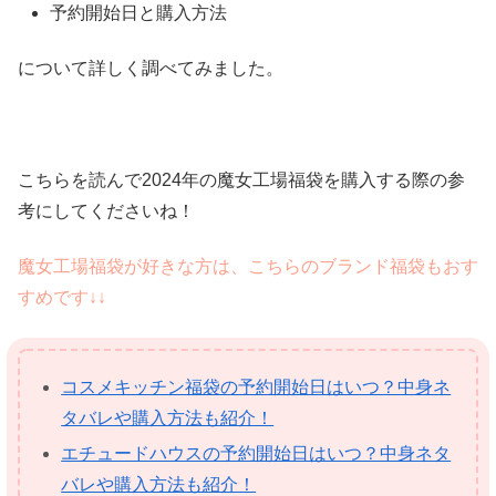
予約開始日と購入方法
について詳しく調べてみました。
こちらを読んで2024年の魔女工場福袋を購入する際の参
考にしてくださいね！
魔女工場福袋が好きな方は、こちらのブランド福袋もおす
すめです↓↓
コスメキッチン福袋の予約開始日はいつ？中身ネ
タバレや購入方法も紹介！
エチュードハウスの予約開始日はいつ？中身ネタ
バレや購入方法も紹介！