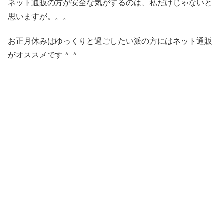
ネット通販の方が安全な気がするのは、私だけじゃないと
思いますが。。。
お正月休みはゆっくりと過ごしたい派の方にはネット通販
がオススメです＾＾