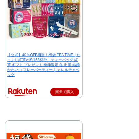
【公式】40％OFF相当！福袋 TEA TIME │た
っぷり紅茶が約158杯分！ティーバッグ 紅
茶 ギフト プレゼント 季節限定 冬 出産 結婚
かわいい フレーバーティー │ カレルチャペ
ック
楽天で購入