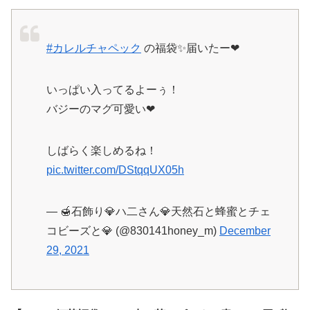
#カレルチャペック
の福袋✨届いたー❤
いっぱい入ってるよーぅ！
バジーのマグ可愛い❤
しばらく楽しめるね！
pic.twitter.com/DStqqUX05h
— 🍯石飾り💎ハ二さん💎天然石と蜂蜜とチェ
コビーズと💎 (@830141honey_m)
December
29, 2021