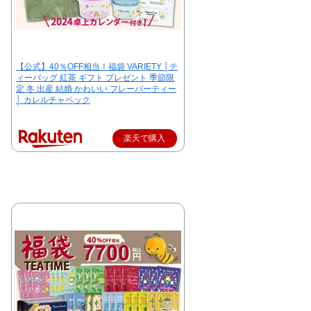
【公式】40％OFF相当！福袋 VARIETY │テ
ィーバッグ 紅茶 ギフト プレゼント 季節限
定 冬 出産 結婚 かわいい フレーバーティー
│ カレルチャペック
楽天で購入