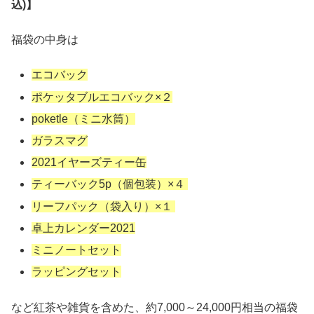
込)】
福袋の中身は
エコバック
ポケッタブルエコバック×２
poketle（ミニ水筒）
ガラスマグ
2021イヤーズティー缶
ティーバック5p（個包装）×４
リーフパック（袋入り）×１
卓上カレンダー2021
ミニノートセット
ラッピングセット
など紅茶や雑貨を含めた、約7,000～24,000円相当の福袋