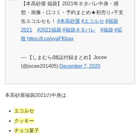
【本高砂屋 福袋】2021年ネタバレ中身・感
想・画像・口コミ・予約まとめ★初売り♪干支
缶エコルセも！
#本高砂屋
#エコルセ
#福袋
2021
#2021福袋
#福袋ネタバレ
#福袋
#拡
散
https://t.co/xyaFf0jiax
— 【しまむら/雑誌付録まとめ】Jocee
(@jocee201405)
December 7, 2020
本高砂屋福袋2021の中身は
エコルセ
クッキー
チョコ菓子