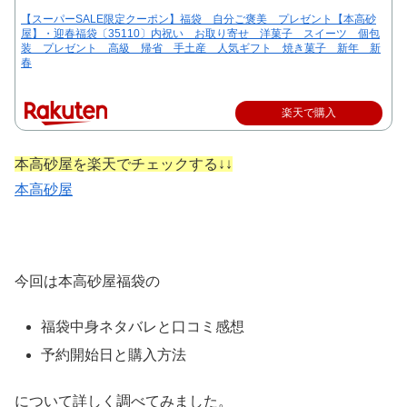
【スーパーSALE限定クーポン】福袋 自分ご褒美 プレゼント【本高砂
屋】・迎春福袋〔35110〕内祝い お取り寄せ 洋菓子 スイーツ 個包
装 プレゼント 高級 帰省 手土産 人気ギフト 焼き菓子 新年 新
春
楽天で購入
本高砂屋を楽天でチェックする↓↓
本高砂屋
今回は本高砂屋福袋の
福袋中身ネタバレと口コミ感想
予約開始日と購入方法
について詳しく調べてみました。