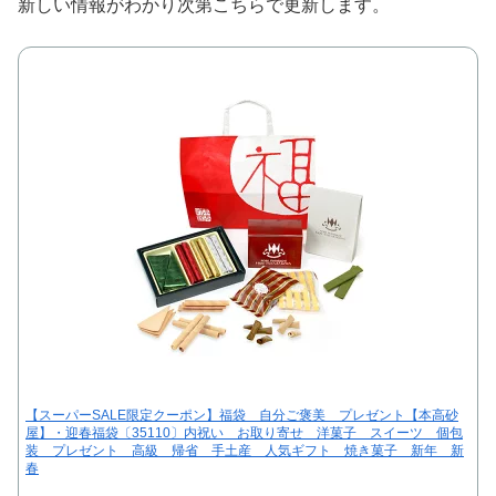
新しい情報がわかり次第こちらで更新します。
【スーパーSALE限定クーポン】福袋 自分ご褒美 プレゼント【本高砂
屋】・迎春福袋〔35110〕内祝い お取り寄せ 洋菓子 スイーツ 個包
装 プレゼント 高級 帰省 手土産 人気ギフト 焼き菓子 新年 新
春