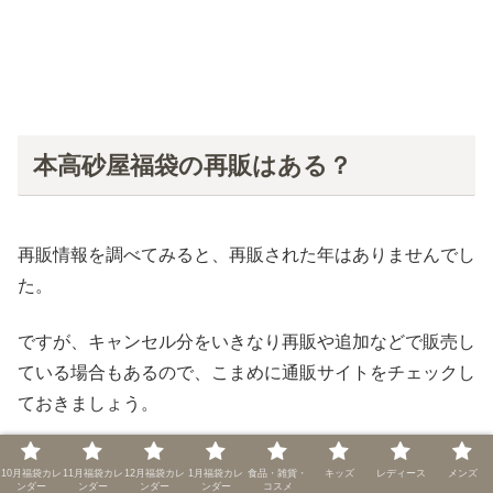
本高砂屋福袋の再販はある？
再販情報を調べてみると、再販された年はありませんでし
た。
ですが、キャンセル分をいきなり再販や追加などで販売し
ている場合もあるので、こまめに通販サイトをチェックし
ておきましょう。
楽天や公式ツイートなどチェックしておくと福袋ゲットに
10月福袋カレ
11月福袋カレ
12月福袋カレ
1月福袋カレ
食品・雑貨・
キッズ
レディース
メンズ
つながりやすいです。
ンダー
ンダー
ンダー
ンダー
コスメ