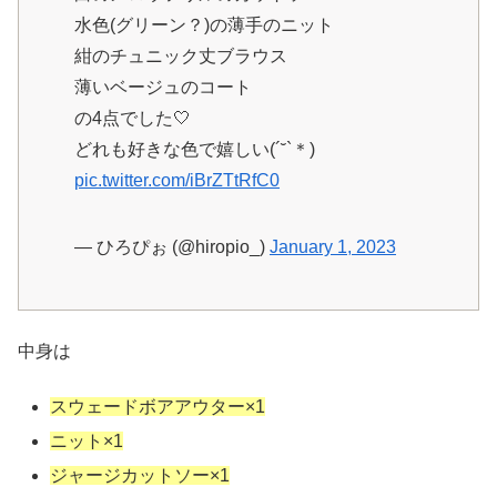
水色(グリーン？)の薄手のニット
紺のチュニック丈ブラウス
薄いベージュのコート
の4点でした🤍
どれも好きな色で嬉しい(´˘`＊)
pic.twitter.com/iBrZTtRfC0
— ひろぴぉ (@hiropio_)
January 1, 2023
中身は
スウェードボアアウター×1
ニット×1
ジャージカットソー×1