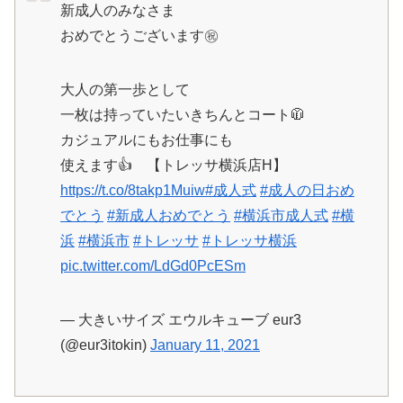
新成人のみなさま
おめでとうございます㊗️
大人の第一歩として
一枚は持っていたいきちんとコート🧥
カジュアルにもお仕事にも
使えます👍 【トレッサ横浜店H】
https://t.co/8takp1Muiw
#成人式
#成人の日おめ
でとう
#新成人おめでとう
#横浜市成人式
#横
浜
#横浜市
#トレッサ
#トレッサ横浜
pic.twitter.com/LdGd0PcESm
— 大きいサイズ エウルキューブ eur3
(@eur3itokin)
January 11, 2021