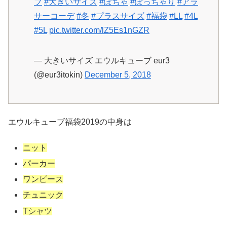
ブ
#大きいサイズ
#ぽちゃ
#ぽっちゃり
#アラ
サーコーデ
#冬
#プラスサイズ
#福袋
#LL
#4L
#5L
pic.twitter.com/lZ5Es1nGZR
— 大きいサイズ エウルキューブ eur3
(@eur3itokin)
December 5, 2018
エウルキューブ福袋2019の中身は
ニット
パーカー
ワンピース
チュニック
Tシャツ