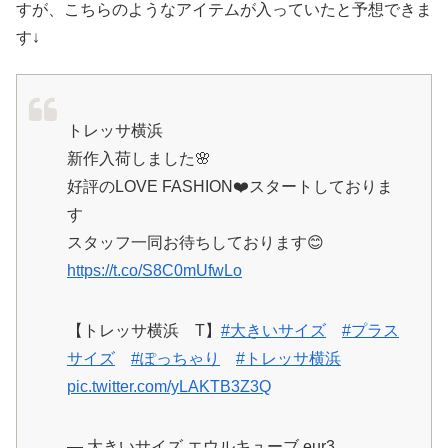
すが、こちらのようなアイテムが入っていたと予想できま
す↓
トレッサ横浜
新作入荷しました🌸
好評のLOVE FASHION❤️スタートしておりま
す
スタッフ一同お待ちしております😊
https://t.co/S8C0mUfwLo
【トレッサ横浜 T】
#大きいサイズ
#プラス
サイズ
#ぽっちゃり
#トレッサ横浜
pic.twitter.com/yLAKTB3Z3Q
— 大きいサイズ エウルキューブ eur3