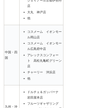
ジェイアール京都伊勢丹
店
大丸 神戸店
他
コスメーム イオンモー
ル岡山店
コスメーム イオンモー
ル広島府中店
中国・四
アレックスコンフォー
国
ト 高松丸亀町グリーン
店
チャーリー 沖浜店
他
ドルチェ＆ガッバーナ
岩田屋本店
フルーツギャザリング
九州・沖