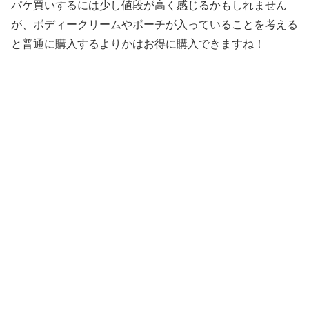
パケ買いするには少し値段が高く感じるかもしれません
が、ボディークリームやポーチが入っていることを考える
と普通に購入するよりかはお得に購入できますね！