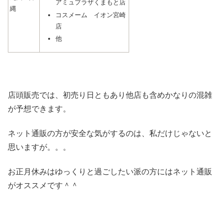
アミュプラザくまもと店
縄
コスメーム イオン宮崎
店
他
店頭販売では、初売り日ともあり他店も含めかなりの混雑
が予想できます。
ネット通販の方が安全な気がするのは、私だけじゃないと
思いますが。。。
お正月休みはゆっくりと過ごしたい派の方にはネット通販
がオススメです＾＾