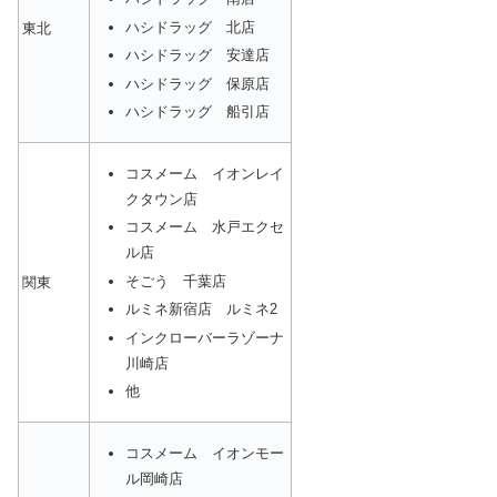
ハシドラッグ 北店
東北
ハシドラッグ 安達店
ハシドラッグ 保原店
ハシドラッグ 船引店
コスメーム イオンレイ
クタウン店
コスメーム 水戸エクセ
ル店
そごう 千葉店
関東
ルミネ新宿店 ルミネ2
インクローバーラゾーナ
川崎店
他
コスメーム イオンモー
ル岡崎店