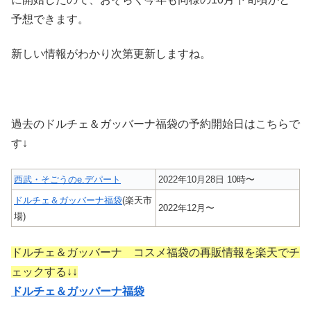
予想できます。
新しい情報がわかり次第更新しますね。
過去のドルチェ＆ガッバーナ福袋の予約開始日はこちらで
す↓
西武・そごうのe.デパート
2022年10月28日 10時〜
ドルチェ＆ガッバーナ福袋
(楽天市
2022年12月〜
場)
ドルチェ＆ガッバーナ コスメ福袋の再販情報を楽天でチ
ェックする↓↓
ドルチェ＆ガッバーナ福袋