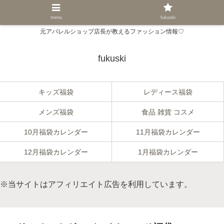
menu
fukuski
元アパレルショップ店長が教えるファッション情報♡
fukuski
キッズ福袋
レディース福袋
メンズ福袋
食品 雑貨 コスメ
10月福袋カレンダー
11月福袋カレンダー
12月福袋カレンダー
1月福袋カレンダー
※当サイトはアフィリエイト広告を利用しています。