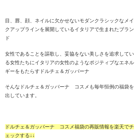
目、唇、顔、ネイルに欠かせないモダンクラシックなメイ
クアップラインを展開しているイタリアで生まれたブラン
ド
女性であることを謳歌し、妥協をない美しさを追求してい
る女性たちにイタリアの女性のようなポジティブなエネル
ギーをもたらすドルチェ＆ガッバーナ
そんなドルチェ＆ガッバーナ コスメも毎年恒例の福袋を
出しています。
ドルチェ＆ガッバーナ コスメ福袋の再販情報を楽天でチ
ェックする↓↓