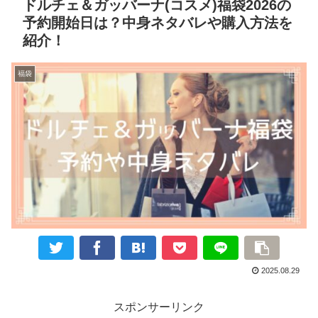
ドルチェ＆ガッバーナ(コスメ)福袋2026の
予約開始日は？中身ネタバレや購入方法を
紹介！
福袋
2025.08.29
スポンサーリンク