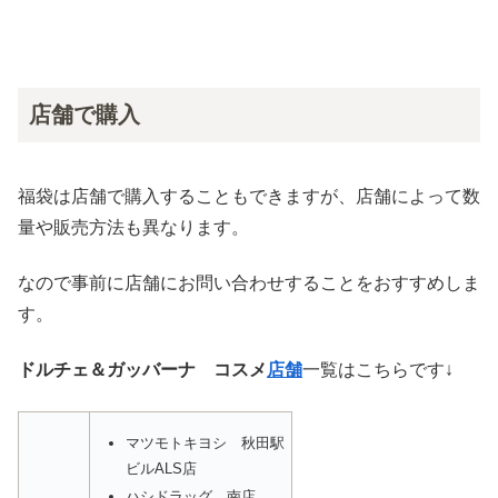
店舗で購入
福袋は店舗で購入することもできますが、店舗によって数
量や販売方法も異なります。
なので事前に店舗にお問い合わせすることをおすすめしま
す。
ドルチェ＆ガッバーナ コスメ
店舗
一覧はこちらです↓
マツモトキヨシ 秋田駅
ビルALS店
ハシドラッグ 南店