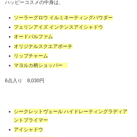
ハッピーコスメの中身は、
ソーラーグロウ イルミネーティングパウダー
フェリンアイズ インテンスアイシャドウ
オードパルファム
オリジナルスクエアポーチ
リップチャーム
マヨルカ柄ショッパー
6点入り 8,030円
シークレットヴェール ハイドレーティングラディア
ントプライマー
アイシャドウ