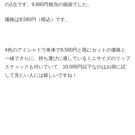
の2点です。9,880円相当の福袋でした。
価格は8,580円（税込）です。
4色のアイシャドウ単体で8,580円と既にセットの価格と
一緒でさらに、持ち運びに適しているミニサイズのリップ
スティックも付いていて、10,000円以下なのはお得に試
して見たい人には嬉しいですね！