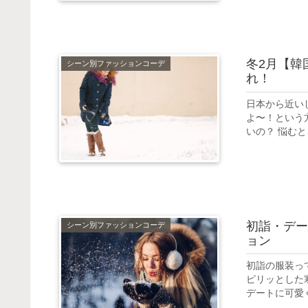
冬2月【韓
シーン別ファッションコーデ
れ！
日本から近い
よ〜！という
いの？ 悩むと
初詣・デー
シーン別ファッションコーデ
ョン
初詣の服装っ
ピリッとした
デートに可愛く