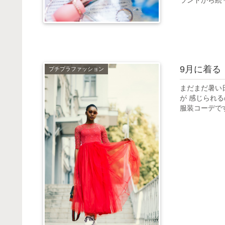
ランドから続々
9月に着る
プチプラファッション
まだまだ暑い
が 感じられ
服装コーデです