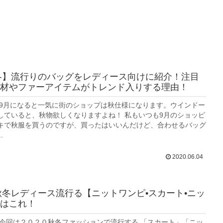
秋冬】流行りのバッグをレディース向けに紹介！注目
材やファーアイテムがトレンド入りする理由！
冬、9月になると一気に街のショップは秋仕様になります。ウインドー
していると、秋物欲しくなりますよね！ 私もいつも9月のショッピ
キで秋服を買うのですが、買ったはいいんだけど、合わせるバッグ
.
2020.06.04
0秋冬レディース流行る【ニットワンピ•スカート•ニッ
はこれ！
 今回は２０２０秋冬ファッションで流行する 「スカート」「ニッ