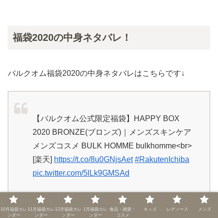
福袋2020の中身ネタバレ！
バルクオム福袋2020の中身ネタバレはこちらです↓
【バルクオム公式限定福袋】HAPPY BOX
2020 BRONZE(ブロンズ)｜メンズスキンケア
メンズコスメ BULK HOMME bulkhomme<br>
[楽天]
https://t.co/8u0GNjsAet
#RakutenIchiba
pic.twitter.com/5lLk9GMSAd
— 福袋ママ(福袋屋） (@fukubukuroya)
10月福袋カレ
11月福袋カレ
12月福袋カレ
1月福袋カレ
食品・雑貨・
キッズ
レディース
メンズ
December 31, 2019
ンダー
ンダー
ンダー
ンダー
コスメ