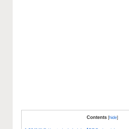
Contents
[
hide
]