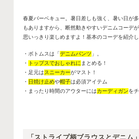
春夏バーベキュー。暑日差しも強く、暑い日が多
もありますから、断然動きやすいデニムコーデが
思いっきり楽しめますよ！基本のコーデを紹介し
・ボトムスは「
デニムパンツ
」。
・
トップスでおしゃれに
まとめる！
・足元は
スニーカー
がマスト！
・
日焼け止め
や
帽子
は必須アイテム
・まったり時間のアウターには
カーディガン
をチ
「ストライプ柄ブラウスとデニム」