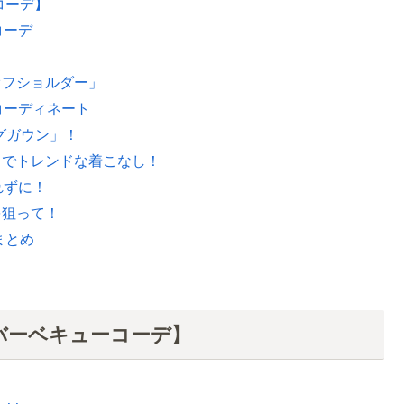
コーデ】
コーデ
！
オフショルダー」
コーディネート
グガウン」！
」でトレンドな着こなし！
れずに！
を狙って！
まとめ
バーベキューコーデ】