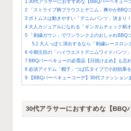
1
30代アラサーにおすすめな【BBQバーベキュー
2
「ストライプ柄ブラウスとデニム」爽やかBBQ
3
ボトムスは動きやすい「デニムパンツ」決まり
4
大人カジュアルになれる「ギンガムチェック柄
5
「刺繍ガウン」でワンランク上のおしゃれBBQ
5.1
大人っぽく演出するなら「刺繍レースロン
6
今期注目の「ハイウエストデニムワイドパンツ
7
BBQバーベキューの必需品【日焼け止め】も忘
8
必須アイテム「帽子」つば広タイプで小顔効果
9
【BBQバーベキューコーデ】30代ファッション
30代アラサーにおすすめな【BBQ