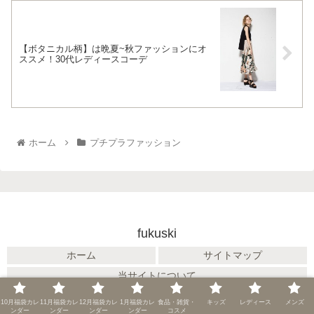
【ボタニカル柄】は晩夏~秋ファッションにオ
ススメ！30代レディースコーデ
ホーム
プチプラファッション
fukuski
ホーム
サイトマップ
当サイトについて
© 2015 fukuski.
10月福袋カレ
11月福袋カレ
12月福袋カレ
1月福袋カレ
食品・雑貨・
キッズ
レディース
メンズ
ンダー
ンダー
ンダー
ンダー
コスメ