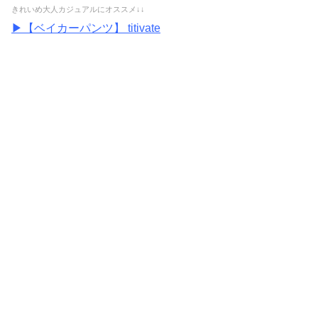
きれいめ大人カジュアルにオススメ↓↓
▶【ベイカーパンツ】 titivate