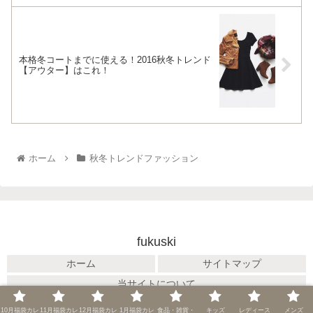
本格冬コートまでに使える！2016秋冬トレンド
【アウター】はこれ！
ホーム
秋冬トレンドファッション
fukuski
ホーム
サイトマップ
当サイトについて
© 2015 fukuski.
10月福袋カレ
11月福袋カレ
12月福袋カレ
1月福袋カレ
食品・雑貨・
キッズ
レディース
メンズ