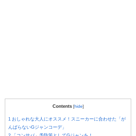
Contents
[
hide
]
1
おしゃれな大人にオススメ！スニーカーに合わせた「が
んばらないGジャンコーデ」
2
「コンサバ」予防策としてGジャンを！